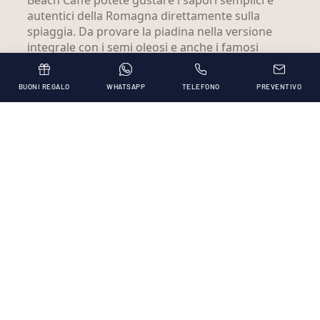
autentici della Romagna direttamente sulla
spiaggia. Da provare la piadina nella versione
integrale con i semi oleosi e anche i famosi
cassoni, ripieni di delizie che soddisferanno ogni
palato. L'Insolito ti accoglie con un’atmosfera
BUONI REGALO
WHATSAPP
TELEFONO
PREVENTIVO
informale e rilassata, perfetta per un pasto
veloce ma delizioso in costume e infradito.
Inoltre, potete gustare la colazione direttamente
in spiaggia con brioches farcite al momento,
pancake e torte fatte in casa. Gli aperitivi a base
di piadine, cassoncini e altre specialità
romagnole rendono ogni serata un’occasione
per godersi i sapori locali.
Alma Restaurant: Raffinatezza e Innovazione
Culinaria
Per un'esperienza speciale, Alma Restaurant