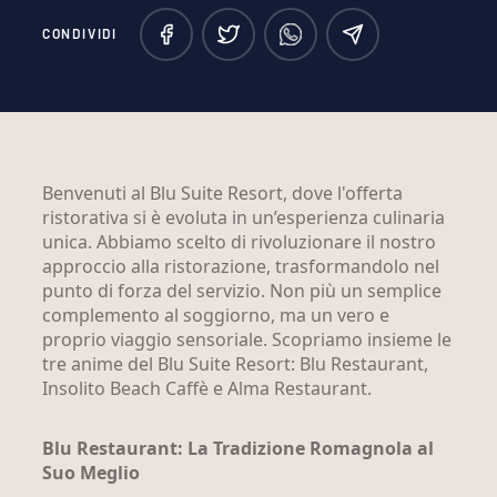
CONDIVIDI
Benvenuti al Blu Suite Resort, dove l'offerta
ristorativa si è evoluta in un’esperienza culinaria
unica. Abbiamo scelto di rivoluzionare il nostro
approccio alla ristorazione, trasformandolo nel
punto di forza del servizio. Non più un semplice
complemento al soggiorno, ma un vero e
proprio viaggio sensoriale. Scopriamo insieme le
tre anime del Blu Suite Resort: Blu Restaurant,
Insolito Beach Caffè e Alma Restaurant.
Blu Restaurant: La Tradizione Romagnola al
Suo Meglio