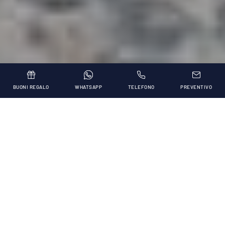
BUONI REGALO
WHATSAPP
TELEFONO
PREVENTIVO
Divertimento e
Family Time _
Amiamo prenderci cura delle famiglie, ecco perché
ci impegniamo a regalarvi ogni giorno momenti