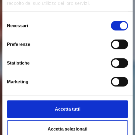
raccolto dal suo utilizzo dei loro servizi.
Selezione
ANIMAZIONE 3-12
Necessari
del
consenso
Preferenze
Statistiche
Marketing
Accetta tutti
Accetta selezionati