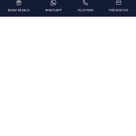
BUONI REGALO
WHATSAPP
TELEFONO
PREVENTIVO
Siamo fatti della
stessa
sostanza dei
sogni
(William Shakespeare, La Tempesta)