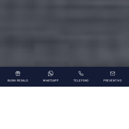
BUONI REGALO
WHATSAPP
TELEFONO
PREVENTIVO
Tre sale meeting _
Attrezzate per i tuoi incontri business