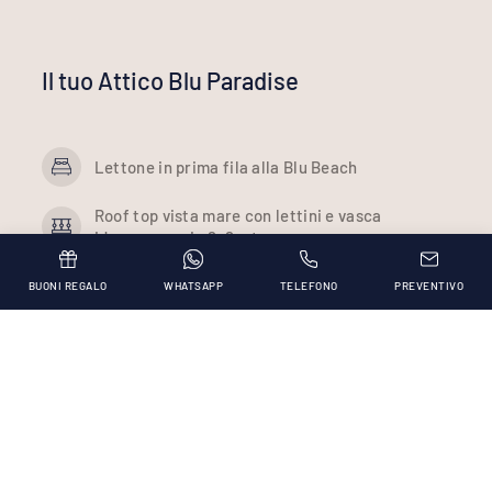
Il tuo Attico Blu Paradise
Lettone in prima fila alla Blu Beach
Roof top vista mare con lettini e vasca
idromassaggio 2x2 mt.
Soggiorno (indipendente) con divano letto
BUONI REGALO
WHATSAPP
TELEFONO
PREVENTIVO
matrimoniale e angolo cottura attrezzato
Bagno con doccia
Camera con letto matrimoniale