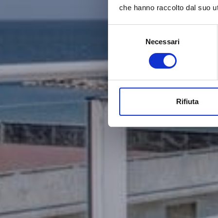
che hanno raccolto dal suo uti
Selezione
Necessari
del
consenso
Rifiuta