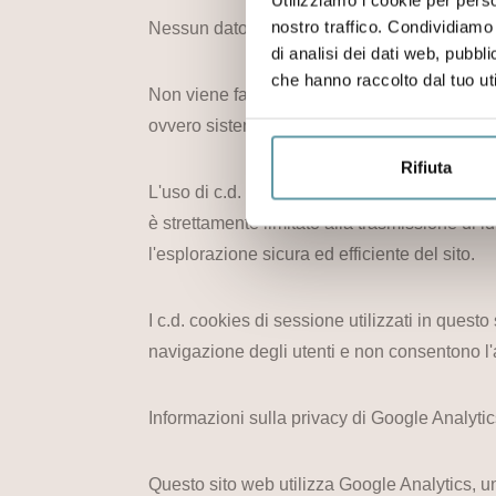
nostro traffico. Condividiamo 
Nessun dato personale degli utenti viene in p
di analisi dei dati web, pubbl
che hanno raccolto dal tuo uti
Non viene fatto uso di cookies per la trasmiss
ovvero sistemi per il tracciamento degli utent
Rifiuta
L'uso di c.d. cookies di sessione (che non 
è strettamente limitato alla trasmissione di i
l'esplorazione sicura ed efficiente del sito.
I c.d. cookies di sessione utilizzati in quest
navigazione degli utenti e non consentono l'ac
Informazioni sulla privacy di Google Analyti
Questo sito web utilizza Google Analytics, un