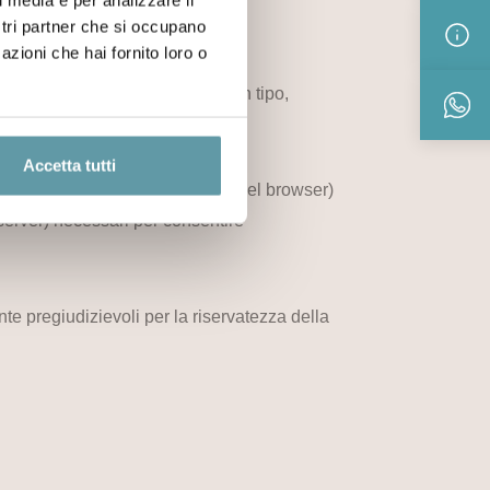
ostri partner che si occupano
azioni che hai fornito loro o
 c.d.cookies persistenti di alcun tipo,
Accetta tutti
e e svaniscono con la chiusura del browser)
l server) necessari per consentire
ente pregiudizievoli per la riservatezza della