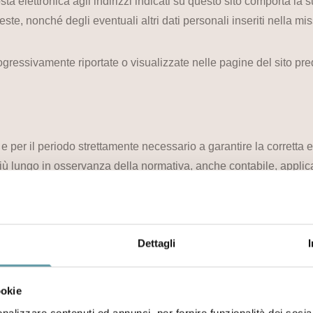
posta elettronica agli indirizzi indicati su questo sito comporta la
ste, nonché degli eventuali altri dati personali inseriti nella mis
gressivamente riportate o visualizzate nelle pagine del sito predi
e per il periodo strettamente necessario a garantire la corretta e
iù lungo in osservanza della normativa, anche contabile, applic
ati e trattati da Residence Sirena SRL per il tempo massimo con
i tale periodo la nostra Società potrà chiederLe di rinnovare il c
Dettagli
ente per fini statistici o storici.
ookie
nalizzare contenuti ed annunci, per fornire funzionalità dei socia