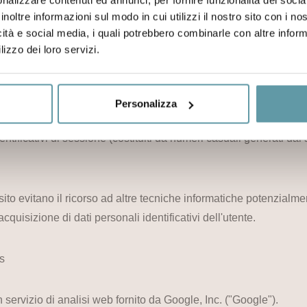
inoltre informazioni sul modo in cui utilizzi il nostro sito con i n
roposito acquisito dal sito.
icità e social media, i quali potrebbero combinarle con altre inform
lizzo dei loro servizi.
ione di informazioni di carattere personale, né vengono utilizzati
i.
Personalizza
vengono memorizzati in modo persistente sul computer dell'utent
dentificativi di sessione (costituiti da numeri casuali generati da
o sito evitano il ricorso ad altre tecniche informatiche potenzialm
quisizione di dati personali identificativi dell'utente.
cs
 servizio di analisi web fornito da Google, Inc. ("Google").