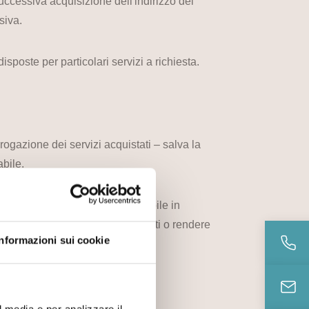
 successiva acquisizione dell'indirizzo del
siva.
sposte per particolari servizi a richiesta.
rogazione dei servizi acquistati – salva la
abile.
sentito dalla normativa applicabile in
onsenso al trattamento dei Suoi dati o rendere
Informazioni sui cookie
l media e per analizzare il