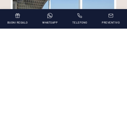
BUONI REGALO
WHATSAPP
TELEFONO
PREVENTIVO
Tuffati in piscina!
In piscina c’è sempre qualche bimbo che gioca, con
i genitori e i fratellini o insieme alla Luisiana. La
capo-animatrice che ogni giorno accompagna i
bambini dai 3 ai 12 anni in un mondo fatto di giochi,
di balli e tante cose nuove da scoprire. In spiaggia e
in hotel. Dalle 10 alle 22, compreso il pranzo.