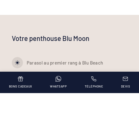
Votre penthouse Blu Moon
Parasol au premier rang à Blu Beach
Rooftop de 28 m² avec transats, douches et
jacuzzi
BONS CADEAUX
WHATSAPP
TÉLÉPHONE
DEVIS
Chambre avec lit double
Salle de bain avec douche
Vérifiez la disponibilité