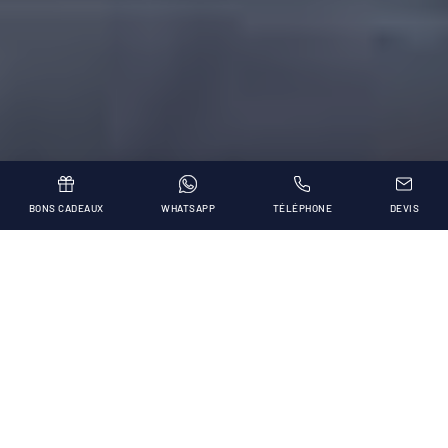
BONS CADEAUX
WHATSAPP
TÉLÉPHONE
DEVIS
Des temples de lumière,
d’espace et de détente, à
deux pas de la mer.
Pour
rêver, même les yeux