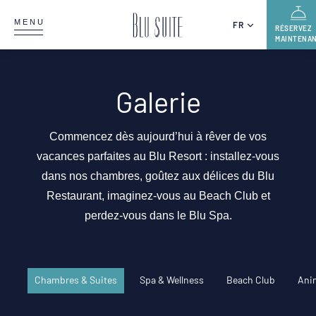
MENU
FR
RÉSERVEZ
MAINTENA
Galerie
Commencez dès aujourd’hui à rêver de vos
vacances parfaites au Blu Resort : installez-vous
dans nos chambres, goûtez aux délices du Blu
Restaurant, imaginez-vous au Beach Club et
perdez-vous dans le Blu Spa.
Chambres & Suites
Spa & Wellness
Beach Club
Ani