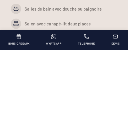
Salles de bain avec douche ou baignoire
Salon avec canapé-lit deux places
Chambre avec lit double
BONS CADEAUX
WHATSAPP
TÉLÉPHONE
DEVIS
Vérifiez la disponibilité
Confort et intimité pour
toutes les familles