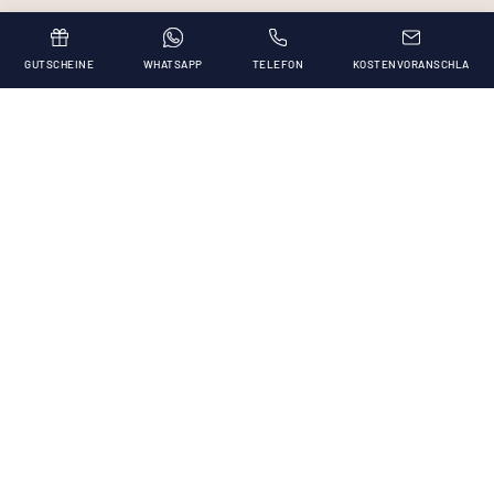
Die Glasfront im Wohnbereich bietet einen
Blick auf das Meer und verfügt über ein
GUTSCHEINE
WHATSAPP
TELEFON
KOSTENVORANSCHLA
Doppelschlafsofa und eine ausgestattete
Küchenzeile
Aussichtsreiche Dachterrasse mit Blick aufs
Meer, Sonnenliegen und 3 x 3 m großen
Whirlpool
Schlafzimmer mit 140 cm breitem Bett
Kingsize-Bett in der ersten Reihe am Blu Beach
Verfügbarkeit prüfen