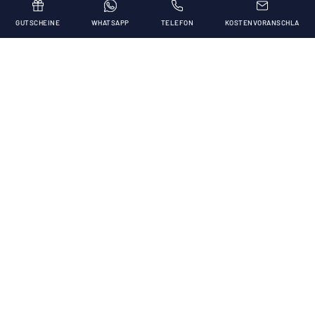
GUTSCHEINE
WHATSAPP
TELEFON
KOSTENVORANSCHLA
Advance Booking, Die Schönheit der
ersten Wahl
Ihr Strandurlaub im Blu Suite Resort beginnt hier!
Jetzt ist der perfekte Zeitpunkt, um von Ihrem Urlaub
zu träumen. Buchen Sie frühzeitig und wählen Sie
ganz entspannt und ohne Kompromisse.
Mit unserem Frühbucherangebot erhalten
Sie: